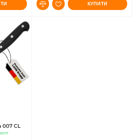
ИТИ
КУПИТИ
а 007 CL
ості