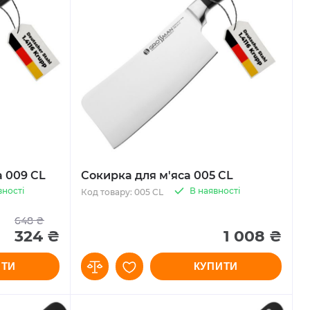
а 009 CL
Сокирка для м'яса 005 CL
вності
В наявності
Код товару: 005 CL
648 ₴
324 ₴
1 008 ₴
ИТИ
КУПИТИ