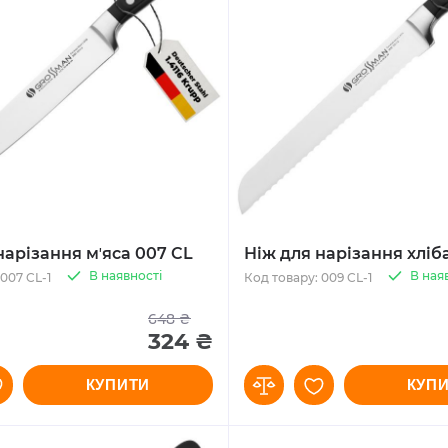
нарізання мʼяса 007 CL
Ніж для нарізання хліб
В наявності
В ная
007 CL-1
Код товару: 009 CL-1
648 ₴
324 ₴
КУПИТИ
КУП