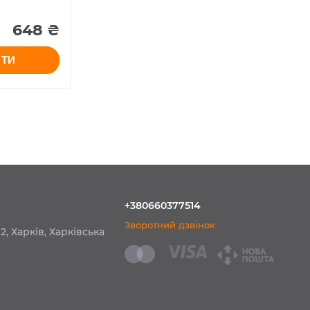
648 ₴
ИТИ
+380660377514
Зворотний дзвінок
2, Харків, Харківська