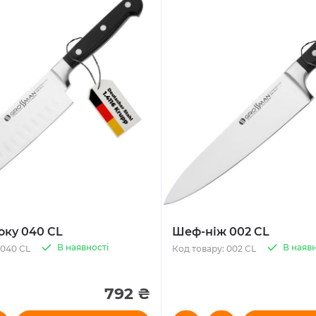
оку 040 CL
Шеф-ніж 002 CL
В наявності
В наявн
 040 CL
Код товару: 002 CL
792 ₴