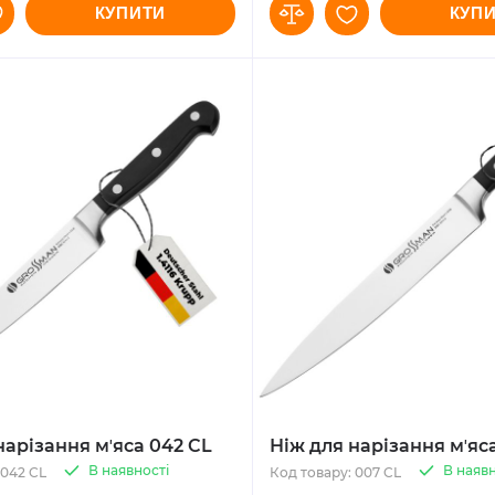
КУПИТИ
КУП
нарізання мʼяса 042 CL
Ніж для нарізання мʼяс
В наявності
В наявн
 042 CL
Код товару: 007 CL