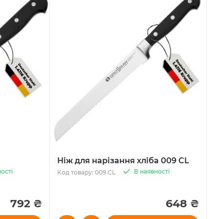
Ніж для нарізання хліба 009 CL
ості
В наявності
Код товару: 009 CL
792 ₴
648 ₴