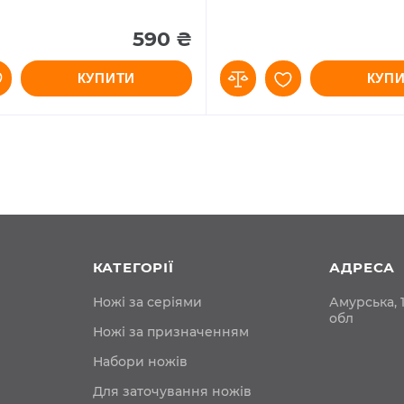
590 ₴
КУПИТИ
КУП
КАТЕГОРІЇ
АДРЕСА
Ножі за серіями
Амурська, 1
обл
Ножі за призначенням
Набори ножів
Для заточування ножів