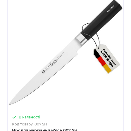
В наявності
Код товару: 007 SH
Ніж для нарізання м'яса 007 SH