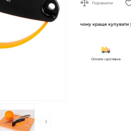
Порівняти
чому краще купувати 
і та огляди
Для оптових
Оплата і доставка
клієнтів