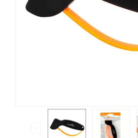
Контакти та графік
Статт
роботи