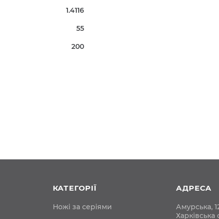
1.4116
55
200
КАТЕГОРІЇ
АДРЕСА
Ножі за серіями
Амурська, 12
Харківська 