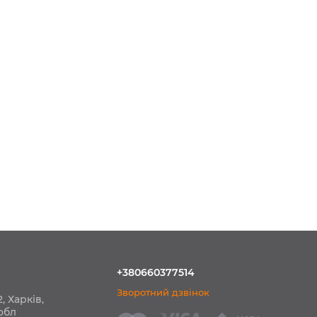
+380660377514
Зворотний дзвінок
, Харків,
обл