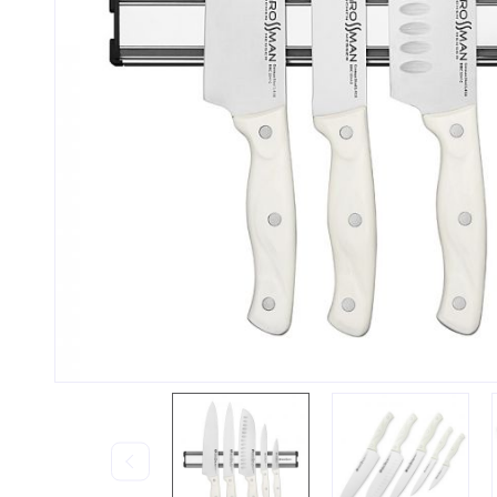
Контакти та графік
Статт
роботи