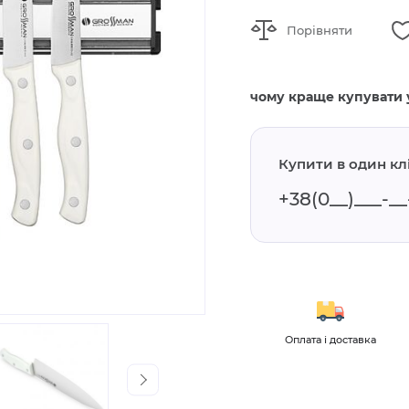
Порівняти
чому краще купувати 
Купити в один кл
і та огляди
Для оптових
Оплата і доставка
клієнтів