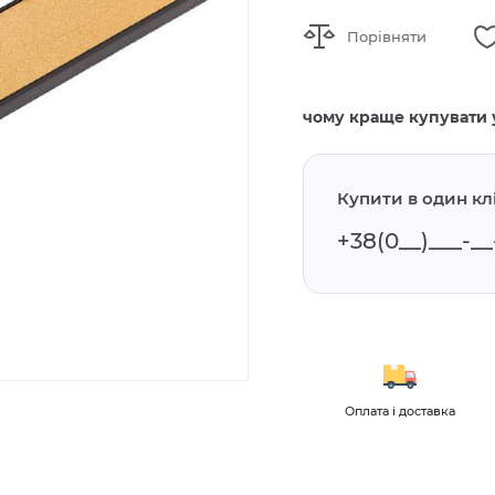
Порівняти
чому краще купувати 
Купити в один кл
і та огляди
Для оптових
Оплата і доставка
клієнтів