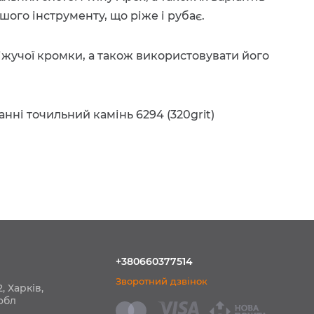
шого інструменту, що ріже і рубає.
іжучої кромки, а також використовувати його
нні точильний камінь 6294 (320grit)
+380660377514
Зворотний дзвінок
, Харків,
обл