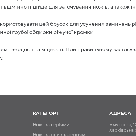
і відмінно підійде для заточування ножів, а також ін
икористовувати цей брусок для усунення заминань р
инної грубої обдирки ріжучої кромки.
м твердості та міцності. При правильному застосува
у.
КАТЕГОРІЇ
АДРЕСА
Ножі за серіями
Амурська, 12
Харківська 
Ножі за призначенням