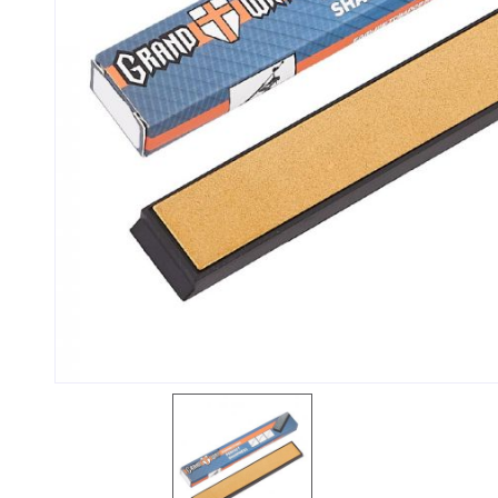
Контакти та графік
Статт
роботи