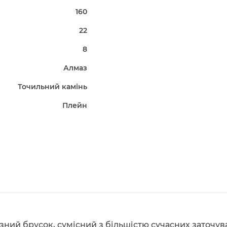
160
22
8
Алмаз
Точильний камінь
Плейн
азний брусок, сумісний з більшістю сучасних заточува