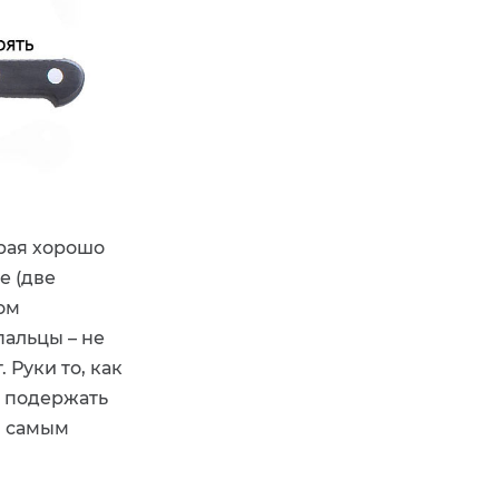
орая хорошо
е (две
ом
альцы – не
 Руки то, как
е подержать
м самым