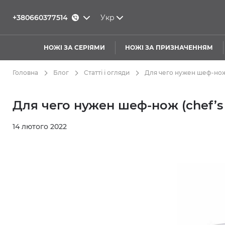
+380660377514
Укр
НОЖІ ЗА СЕРІЯМИ
НОЖІ ЗА ПРИЗНАЧЕННЯМ
Головна
Блог
Статті і огляди
Для чего нужен шеф-нож (
Для чего нужен шеф-нож (chef’s 
14 лютого 2022