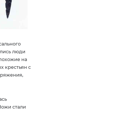
сального
ались люди
 похожие на
х крестьян с
аряжения,
ась
Ножи стали