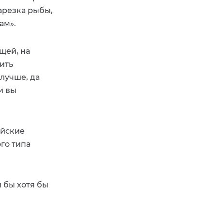
арезка рыбы,
ам».
щей, на
ить
лучше, да
и вы
ейские
го типа
и бы хотя бы