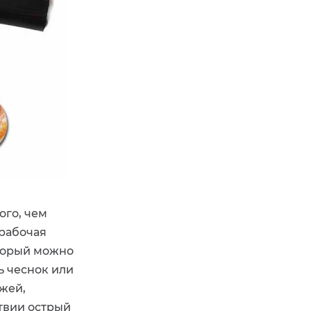
ого, чем
 рабочая
оторый можно
ь чеснок или
жей,
ствии острый