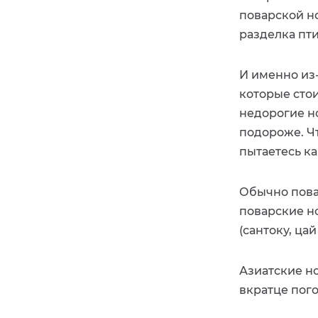
поварской н
разделка пти
И именно из-
которые стои
недорогие н
подороже. Чт
пытаетесь ка
Обычно пова
поварские но
(сантоку, цай
Азиатские но
вкратце пог