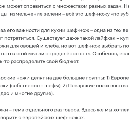
ож может справиться с множеством разных задач. Н
цы, измельчение зелени – всё это шеф-ножу «по зуб
за его важности для кухни шеф-нож – одна из тех ве
т потратиться. Существует даже такой лайфхак – куп
ожи для овощей и хлеба, но вот шеф-нож выбрать по
о-то в этой мысли определённо есть. Особенно, есл
к-то распределить свой бюджет.
рские ножи делят на две большие группы: 1) Европ
жи (собственно – шефы); 2) Поварские ножи восточо
 дао и многие другие).
жи – тема отдельного разговора. Здесь же мы хотле
оворить о европейских шеф-ножах.