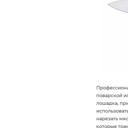
Профессиона
поварской ил
лошадка, пр
использовать
нарезать мя
которые тоже