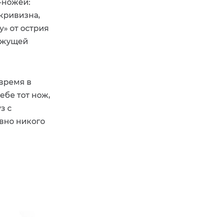
-ножей:
кривизна,
» от острия
режущей
 время в
ебе тот нож,
з с
вно никого