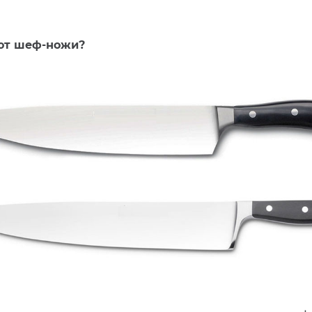
ют шеф-ножи?