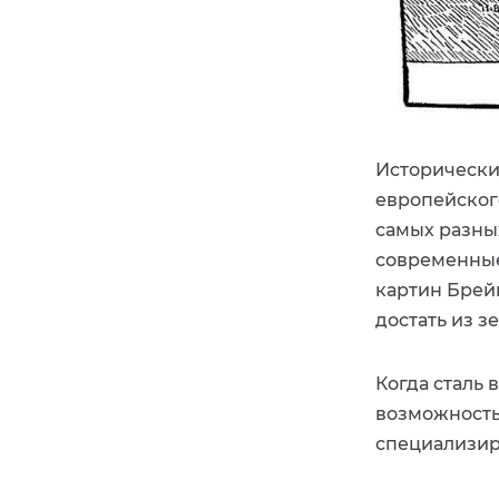
Исторически
европейског
самых разны
современные
картин Брей
достать из з
Когда сталь 
возможность 
специализиро