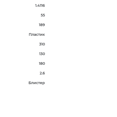
1.4116
55
189
Пластик
310
130
180
2.6
Блистер