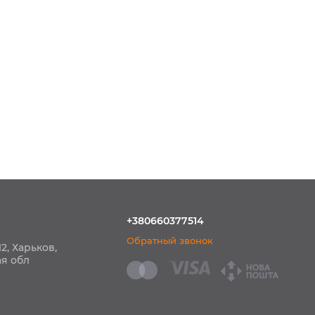
+380660377514
Обратный звонок
2, Харьков,
ая обл